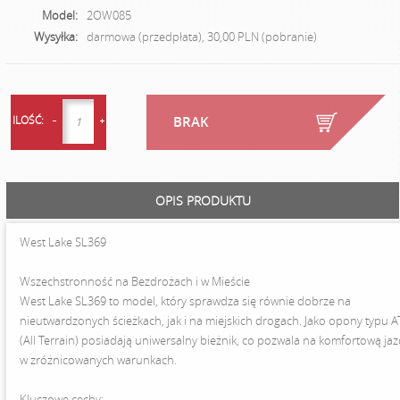
Model:
2OW085
Wysyłka:
darmowa (przedpłata), 30,00 PLN (pobranie)
ILOŚĆ:
BRAK
OPIS PRODUKTU
West Lake SL369
Wszechstronność na Bezdrożach i w Mieście
West Lake SL369 to model, który sprawdza się równie dobrze na
nieutwardzonych ścieżkach, jak i na miejskich drogach. Jako opony typu A
(All Terrain) posiadają uniwersalny bieżnik, co pozwala na komfortową ja
w zróżnicowanych warunkach.
Kluczowe cechy: