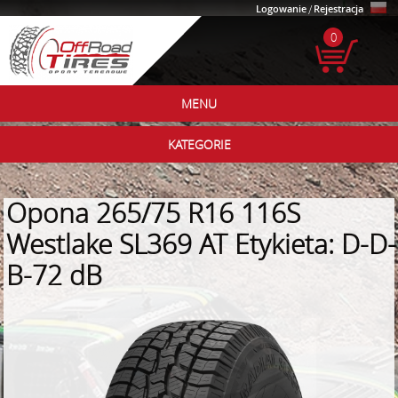
Logowanie
/
Rejestracja
0
MENU
KATEGORIE
Opona 265/75 R16 116S
Westlake SL369 AT Etykieta: D-D-
B-72 dB