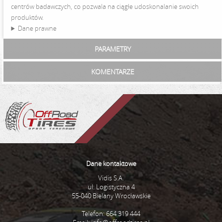
centrów badawczych, co pozwala na ciągłe udoskonalanie swoich
produktów.
Dane prawne
PARAMETRY
KOMENTARZE
Dane kontaktowe
Vidis S.A.
ul. Logistyczna 4
55-040 Bielany Wrocławskie
Telefon: 664 319 444