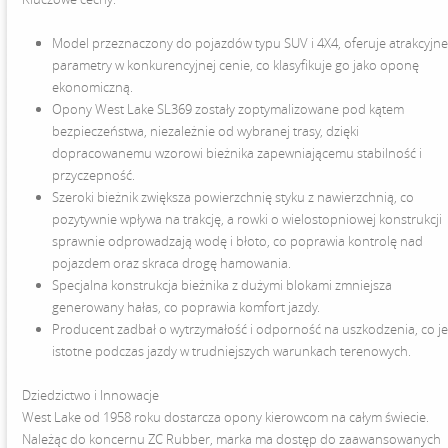
Model przeznaczony do pojazdów typu SUV i 4X4, oferuje atrakcyjn
parametry w konkurencyjnej cenie, co klasyfikuje go jako oponę
ekonomiczną.
Opony West Lake SL369 zostały zoptymalizowane pod kątem
bezpieczeństwa, niezależnie od wybranej trasy, dzięki
dopracowanemu wzorowi bieżnika zapewniającemu stabilność i
przyczepność.
Szeroki bieżnik zwiększa powierzchnię styku z nawierzchnią, co
pozytywnie wpływa na trakcję, a rowki o wielostopniowej konstrukcji
sprawnie odprowadzają wodę i błoto, co poprawia kontrolę nad
pojazdem oraz skraca drogę hamowania.
Specjalna konstrukcja bieżnika z dużymi blokami zmniejsza
generowany hałas, co poprawia komfort jazdy.
Producent zadbał o wytrzymałość i odporność na uszkodzenia, co je
istotne podczas jazdy w trudniejszych warunkach terenowych.
Dziedzictwo i Innowacje
West Lake od 1958 roku dostarcza opony kierowcom na całym świecie.
Należąc do koncernu ZC Rubber, marka ma dostęp do zaawansowanych