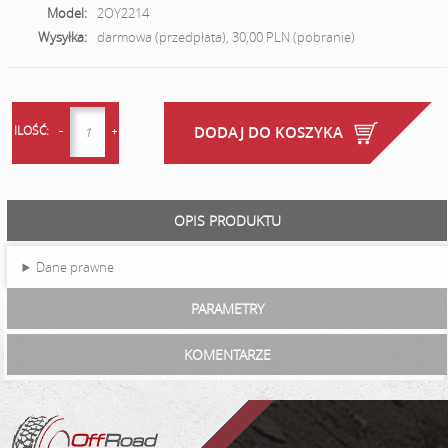
Model:
2OY2214
Wysyłka:
darmowa (przedpłata), 30,00 PLN (pobranie)
ILOŚĆ:
DODAJ DO KOSZYKA
OPIS PRODUKTU
Dane prawne
PARAMETRY
KOMENTARZE