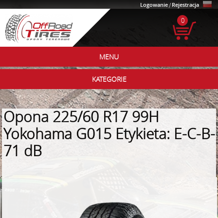
Logowanie
/
Rejestracja
0
MENU
KATEGORIE
Opona 225/60 R17 99H
Yokohama G015 Etykieta: E-C-B-
71 dB