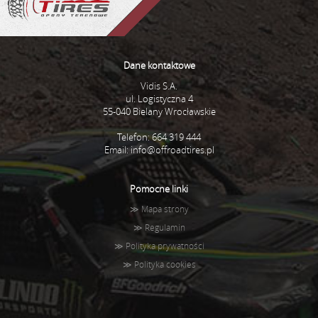
Dane kontaktowe
Vidis S.A.
ul. Logistyczna 4
55-040 Bielany Wrocławskie
Telefon: 664 319 444
Email:
info@offroadtires.pl
Pomocne linki
≫
Mapa strony
≫
Regulamin
≫
Polityka prywatności
≫
Polityka cookies