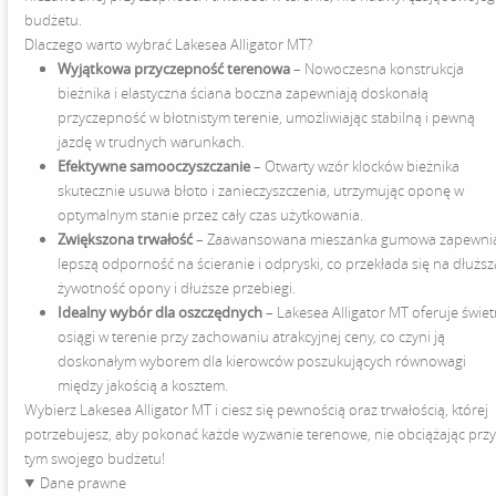
budżetu.
Dlaczego warto wybrać Lakesea Alligator MT?
Wyjątkowa przyczepność terenowa
– Nowoczesna konstrukcja
bieżnika i elastyczna ściana boczna zapewniają doskonałą
przyczepność w błotnistym terenie, umożliwiając stabilną i pewną
jazdę w trudnych warunkach.
Efektywne samooczyszczanie
– Otwarty wzór klocków bieżnika
skutecznie usuwa błoto i zanieczyszczenia, utrzymując oponę w
optymalnym stanie przez cały czas użytkowania.
Zwiększona trwałość
– Zaawansowana mieszanka gumowa zapewni
lepszą odporność na ścieranie i odpryski, co przekłada się na dłuższ
żywotność opony i dłuższe przebiegi.
Idealny wybór dla oszczędnych
– Lakesea Alligator MT oferuje świe
osiągi w terenie przy zachowaniu atrakcyjnej ceny, co czyni ją
doskonałym wyborem dla kierowców poszukujących równowagi
między jakością a kosztem.
Wybierz Lakesea Alligator MT i ciesz się pewnością oraz trwałością, której
potrzebujesz, aby pokonać każde wyzwanie terenowe, nie obciążając prz
tym swojego budżetu!
Dane prawne