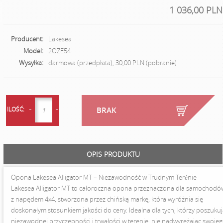
1 036,00 PLN
Producent:
Lakesea
Model:
2OZE54
Wysyłka:
darmowa (przedpłata), 30,00 PLN (pobranie)
ILOŚĆ:
BRAK
OPIS PRODUKTU
Opona Lakesea Alligator MT – Niezawodność w Trudnym Terénie
Lakesea Alligator MT to całoroczna opona przeznaczona dla samochodó
z napędem 4x4, stworzona przez chińską markę, która wyróżnia się
doskonałym stosunkiem jakości do ceny. Idealna dla tych, którzy poszuku
niezawodnej przyczepności i trwałości w terenie, nie nadwyrężając swoje