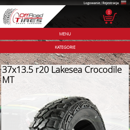
Logowanie
/
Rejestracja
0
MENU
KATEGORIE
37x13.5 r20 Lakesea Crocodile
MT