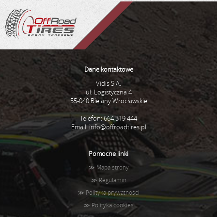
Dane kontaktowe
Vidis S.A.
ul. Logistyczna 4
55-040 Bielany Wrocławskie
Telefon: 664 319 444
Email:
info@offroadtires.pl
Pomocne linki
≫
Mapa strony
≫
Regulamin
≫
Polityka prywatności
≫
Polityka cookies