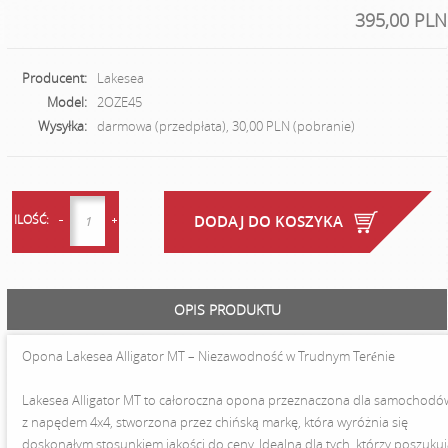
395,00 PLN
Producent:
Lakesea
Model:
2OZE45
Wysyłka:
darmowa (przedpłata), 30,00 PLN (pobranie)
ILOŚĆ:
DODAJ DO KOSZYKA
OPIS PRODUKTU
Opona Lakesea Alligator MT – Niezawodność w Trudnym Terénie
Lakesea Alligator MT to całoroczna opona przeznaczona dla samochodó
z napędem 4x4, stworzona przez chińską markę, która wyróżnia się
doskonałym stosunkiem jakości do ceny. Idealna dla tych, którzy poszuku