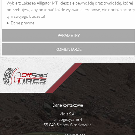
Wybierz Lakesea Alligator MT i ciesz się pewnością oraz trwałością, której
potrzebujesz, aby pokonać każde wyzwanie terenowe, nie obciążając prz
tym swojego budżetu!
Dane prawne
PARAMETRY
KOMENTARZE
Dane kontaktowe
Vidis S.A.
ul. Logistyczna 4
55-040 Bielany Wrocławskie