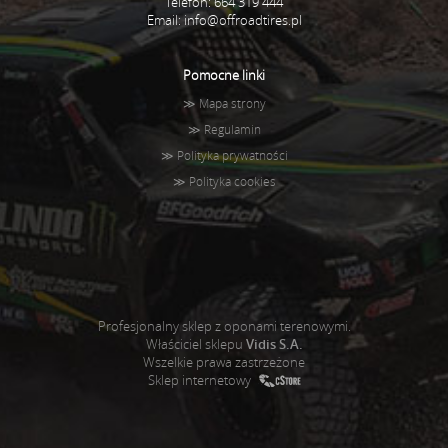
Telefon: 664 319 444
Email:
info@offroadtires.pl
Pomocne linki
≫
Mapa strony
≫
Regulamin
≫
Polityka prywatności
≫
Polityka cookies
Profesjonalny sklep z oponami terenowymi.
Właściciel sklepu
Vidis S.A.
Wszelkie prawa zastrzeżone
Sklep internetowy