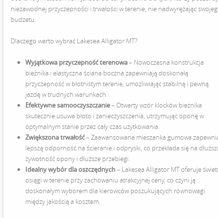
niezawodnej przyczepności i trwałości w terenie, nie nadwyrężając swoje
budżetu.
Dlaczego warto wybrać Lakesea Alligator MT?
Wyjątkowa przyczepność terenowa
– Nowoczesna konstrukcja
bieżnika i elastyczna ściana boczna zapewniają doskonałą
przyczepność w błotnistym terenie, umożliwiając stabilną i pewną
jazdę w trudnych warunkach.
Efektywne samooczyszczanie
– Otwarty wzór klocków bieżnika
skutecznie usuwa błoto i zanieczyszczenia, utrzymując oponę w
optymalnym stanie przez cały czas użytkowania.
Zwiększona trwałość
– Zaawansowana mieszanka gumowa zapewni
lepszą odporność na ścieranie i odpryski, co przekłada się na dłuższ
żywotność opony i dłuższe przebiegi.
Idealny wybór dla oszczędnych
– Lakesea Alligator MT oferuje świe
osiągi w terenie przy zachowaniu atrakcyjnej ceny, co czyni ją
doskonałym wyborem dla kierowców poszukujących równowagi
między jakością a kosztem.