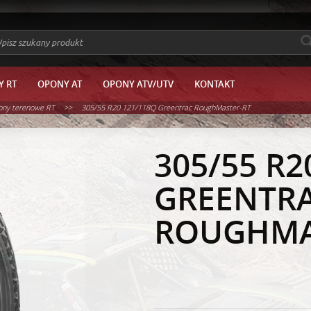
 RT
OPONY AT
OPONY ATV/UTV
KONTAKT
>>
ny terenowe RT
305/55 R20 121/118Q Greentrac RoughMaster-RT
305/55 R2
GREENTR
ROUGHMA