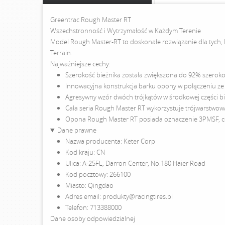
Greentrac Rough Master RT
Wszechstronność i Wytrzymałość w Każdym Terenie
Model Rough Master-RT to doskonałe rozwiązanie dla tych, 
Terrain.
Najważniejsze cechy:
Szerokość bieżnika została zwiększona do 92% szerokoś
Innowacyjna konstrukcja barku opony w połączeniu ze 
Agresywny wzór dwóch trójkątów w środkowej części bi
Cała seria Rough Master RT wykorzystuje trójwarstwow
Opona Rough Master RT posiada oznaczenie 3PMSF, co
Dane prawne
Nazwa producenta: Keter Corp
Kod kraju: CN
Ulica: A-25FL, Darron Center, No.180 Haier Road
Kod pocztowy: 266100
Miasto: Qingdao
Adres email: produkty@racingtires.pl
Telefon: 713388000
Dane osoby odpowiedzialnej