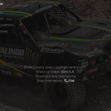
ki
ny
n
prywatności
ookies
Profesjonalny sklep z oponami terenowymi.
Właściciel sklepu
Vidis S.A.
Wszelkie prawa zastrzeżone
Sklep internetowy