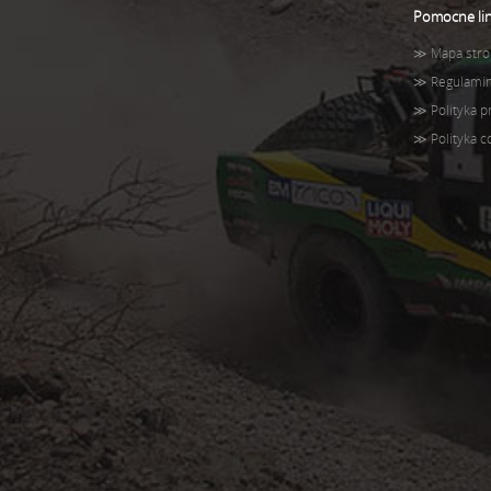
Pomocne lin
≫
Mapa stro
≫
Regulami
≫
Polityka 
≫
Polityka c