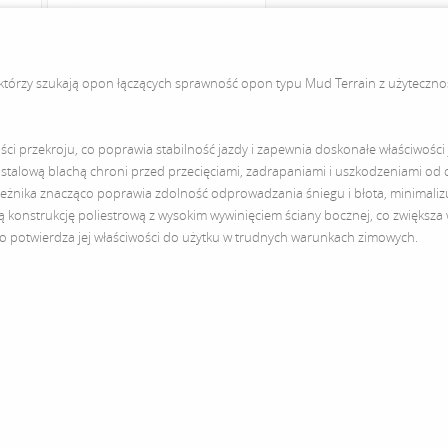
którzy szukają opon łączących sprawność opon typu Mud Terrain z użytecznoś
ci przekroju, co poprawia stabilność jazdy i zapewnia doskonałe właściwości
stalową blachą chroni przed przecięciami, zadrapaniami i uszkodzeniami od 
eżnika znacząco poprawia zdolność odprowadzania śniegu i błota, minimalizu
ą konstrukcję poliestrową z wysokim wywinięciem ściany bocznej, co zwiększ
 potwierdza jej właściwości do użytku w trudnych warunkach zimowych.