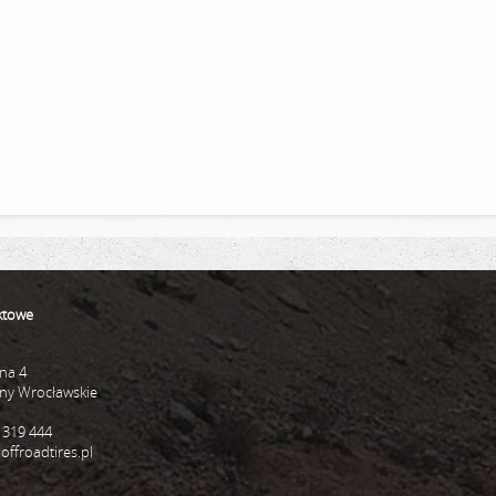
ktowe
zna 4
any Wrocławskie
 319 444
offroadtires.pl