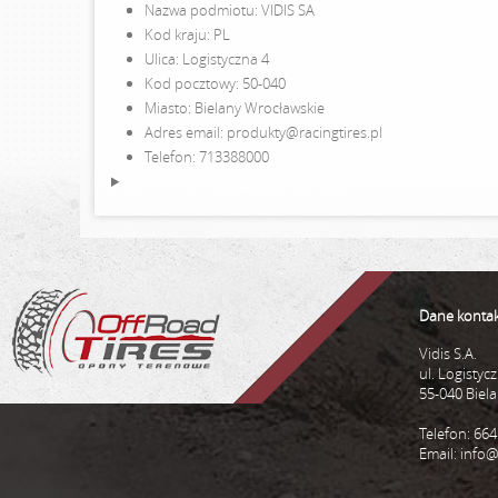
Nazwa podmiotu: VIDIS SA
Kod kraju: PL
Ulica: Logistyczna 4
Kod pocztowy: 50-040
Miasto: Bielany Wrocławskie
Adres email: produkty@racingtires.pl
Telefon: 713388000
Dane konta
Vidis S.A.
ul. Logistyc
55-040 Biel
Telefon: 664
Email:
info@