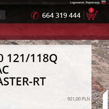
Logowanie
/
Rejestracja
0
664 319 444
0 121/118Q
AC
STER-RT
921,00 PLN